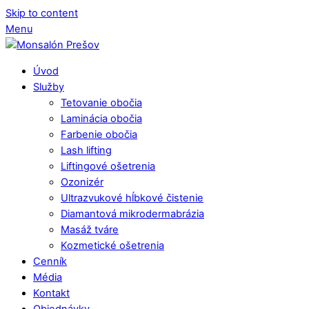
Skip to content
Menu
Úvod
Služby
Tetovanie obočia
Laminácia obočia
Farbenie obočia
Lash lifting
Liftingové ošetrenia
Ozonizér
Ultrazvukové hĺbkové čistenie
Diamantová mikrodermabrázia
Masáž tváre
Kozmetické ošetrenia
Cenník
Média
Kontakt
Objednávky