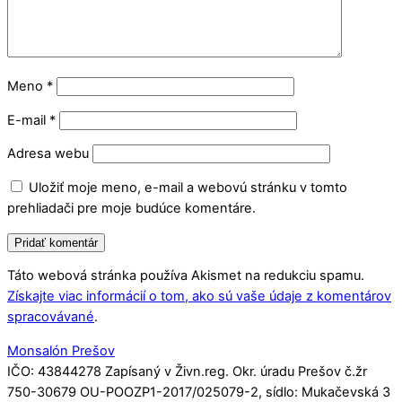
Meno
*
E-mail
*
Adresa webu
Uložiť moje meno, e-mail a webovú stránku v tomto
prehliadači pre moje budúce komentáre.
Táto webová stránka používa Akismet na redukciu spamu.
Získajte viac informácií o tom, ako sú vaše údaje z komentárov
spracovávané
.
Monsalón Prešov
IČO: 43844278 Zapísaný v Živn.reg. Okr. úradu Prešov č.žr
750-30679 OU-POOZP1-2017/025079-2, sídlo: Mukačevská 3