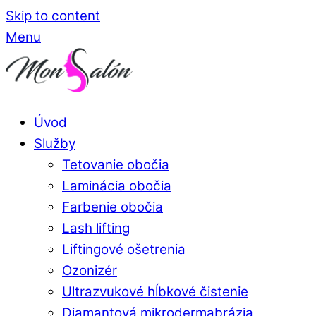
Skip to content
Menu
Úvod
Služby
Tetovanie obočia
Laminácia obočia
Farbenie obočia
Lash lifting
Liftingové ošetrenia
Ozonizér
Ultrazvukové hĺbkové čistenie
Diamantová mikrodermabrázia