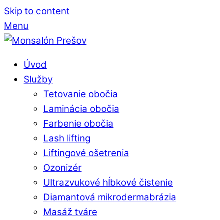
Skip to content
Menu
Úvod
Služby
Tetovanie obočia
Laminácia obočia
Farbenie obočia
Lash lifting
Liftingové ošetrenia
Ozonizér
Ultrazvukové hĺbkové čistenie
Diamantová mikrodermabrázia
Masáž tváre