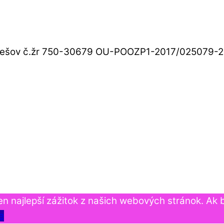
 Prešov č.žr 750-30679 OU-POOZP1-2017/025079-2,
n najlepší zážitok z našich webových stránok. Ak b
e