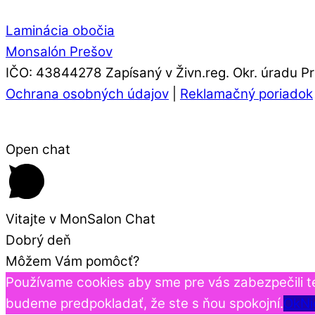
Laminácia obočia
Monsalón Prešov
IČO: 43844278 Zapísaný v Živn.reg. Okr. úradu
Ochrana osobných údajov
|
Reklamačný poriadok
Open chat
Vitajte v MonSalon Chat
Dobrý deň
Môžem Vám pomôcť?
Používame cookies aby sme pre vás zabezpečili te
budeme predpokladať, že ste s ňou spokojní.
Ok
Ni