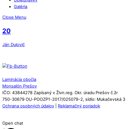
Galéria
Close Menu
20
Ján Dulovič
Laminácia obočia
Monsalón Prešov
IČO: 43844278 Zapísaný v Živn.reg. Okr. úradu Prešov č.žr
750-30679 OU-POOZP1-2017/025079-2, sídlo: Mukačevská 3
Ochrana osobných údajov
|
Reklamačný poriadok
Open chat