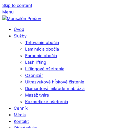
Skip to content
Menu
Úvod
Služby
Tetovanie obočia
Laminácia obočia
Farbenie obočia
Lash lifting
Liftingové ošetrenia
Ozonizér
Ultrazvukové hĺbkové čistenie
Diamantová mikrodermabrázia
Masáž tváre
Kozmetické ošetrenia
Cenník
Média
Kontakt
Objednávky