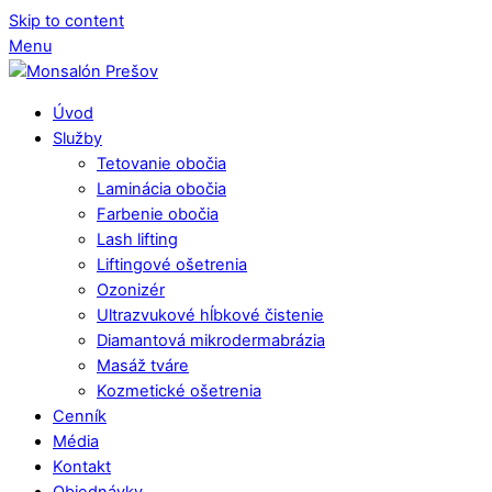
Skip to content
Menu
Úvod
Služby
Tetovanie obočia
Laminácia obočia
Farbenie obočia
Lash lifting
Liftingové ošetrenia
Ozonizér
Ultrazvukové hĺbkové čistenie
Diamantová mikrodermabrázia
Masáž tváre
Kozmetické ošetrenia
Cenník
Média
Kontakt
Objednávky