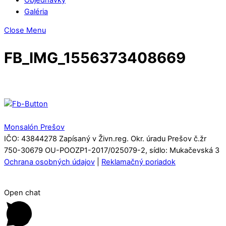
Galéria
Close Menu
FB_IMG_1556373408669
Monsalón Prešov
IČO: 43844278 Zapísaný v Živn.reg. Okr. úradu Prešov č.žr
750-30679 OU-POOZP1-2017/025079-2, sídlo: Mukačevská 3
Ochrana osobných údajov
|
Reklamačný poriadok
Open chat