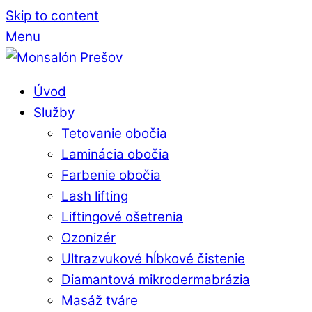
Skip to content
Menu
Úvod
Služby
Tetovanie obočia
Laminácia obočia
Farbenie obočia
Lash lifting
Liftingové ošetrenia
Ozonizér
Ultrazvukové hĺbkové čistenie
Diamantová mikrodermabrázia
Masáž tváre