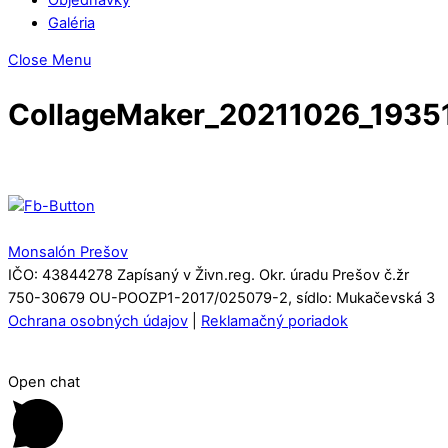
Galéria
Close Menu
CollageMaker_20211026_1935
Monsalón Prešov
IČO: 43844278 Zapísaný v Živn.reg. Okr. úradu Prešov č.žr
750-30679 OU-POOZP1-2017/025079-2, sídlo: Mukačevská 3
Ochrana osobných údajov
|
Reklamačný poriadok
Open chat