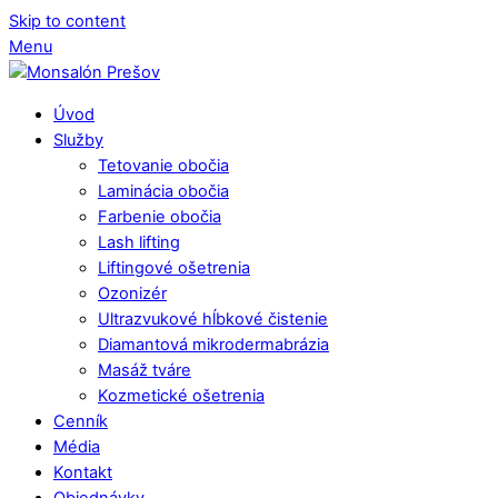
Skip to content
Menu
Úvod
Služby
Tetovanie obočia
Laminácia obočia
Farbenie obočia
Lash lifting
Liftingové ošetrenia
Ozonizér
Ultrazvukové hĺbkové čistenie
Diamantová mikrodermabrázia
Masáž tváre
Kozmetické ošetrenia
Cenník
Média
Kontakt
Objednávky