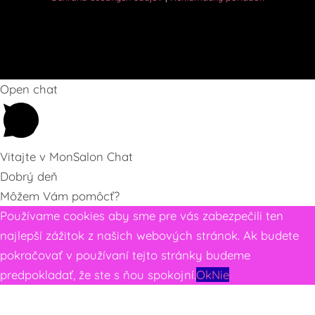
Open chat
Vitajte v MonSalon Chat
Dobrý deň
Môžem Vám pomôcť?
Používame cookies aby sme pre vás zabezpečili ten
najlepší zážitok z našich webových stránok. Ak budete
pokračovať v používaní tejto stránky budeme
predpokladať, že ste s ňou spokojní.
Ok
Nie