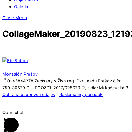
Galéria
Close Menu
CollageMaker_20190823_121
Monsalón Prešov
IČO: 43844278 Zapísaný v Živn.reg. Okr. úradu Prešov č.žr
750-30679 OU-POOZP1-2017/025079-2, sídlo: Mukačevská 3
Ochrana osobných údajov
|
Reklamačný poriadok
Open chat