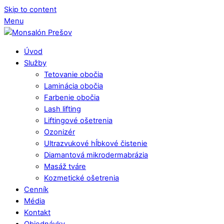
Skip to content
Menu
Úvod
Služby
Tetovanie obočia
Laminácia obočia
Farbenie obočia
Lash lifting
Liftingové ošetrenia
Ozonizér
Ultrazvukové hĺbkové čistenie
Diamantová mikrodermabrázia
Masáž tváre
Kozmetické ošetrenia
Cenník
Média
Kontakt
Objednávky