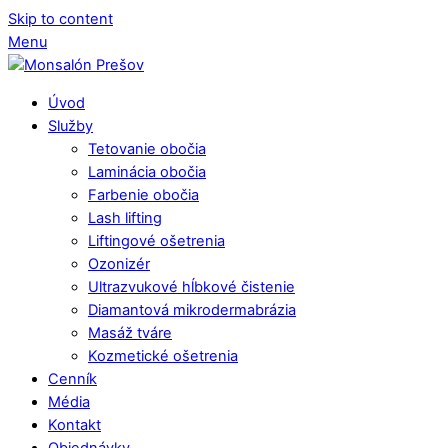
Skip to content
Menu
Úvod
Služby
Tetovanie obočia
Laminácia obočia
Farbenie obočia
Lash lifting
Liftingové ošetrenia
Ozonizér
Ultrazvukové hĺbkové čistenie
Diamantová mikrodermabrázia
Masáž tváre
Kozmetické ošetrenia
Cenník
Média
Kontakt
Objednávky