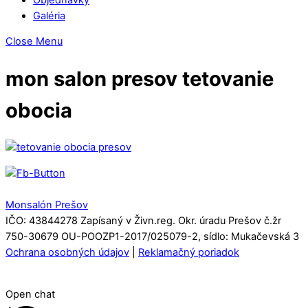
Galéria
Close Menu
mon salon presov tetovanie
obocia
Monsalón Prešov
IČO: 43844278 Zapísaný v Živn.reg. Okr. úradu Prešov č.žr
750-30679 OU-POOZP1-2017/025079-2, sídlo: Mukačevská 3
Ochrana osobných údajov
|
Reklamačný poriadok
Open chat