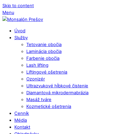
Skip to content
Menu
Úvod
Služby
Tetovanie obočia
Laminácia obočia
Farbenie obočia
Lash lifting
Liftingové ošetrenia
Ozonizér
Ultrazvukové hĺbkové čistenie
Diamantová mikrodermabrázia
Masáž tváre
Kozmetické ošetrenia
Cenník
Média
Kontakt
Objednávky