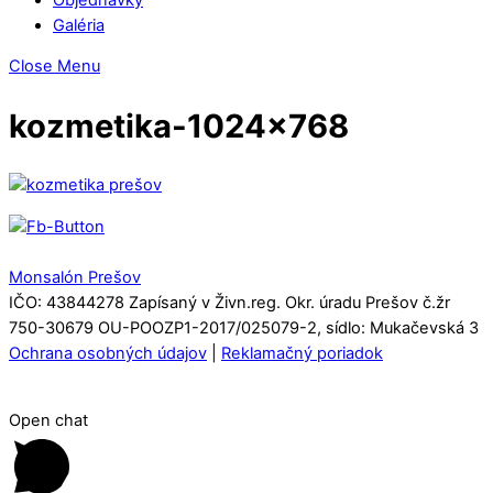
Galéria
Close Menu
kozmetika-1024×768
Monsalón Prešov
IČO: 43844278 Zapísaný v Živn.reg. Okr. úradu Prešov č.žr
750-30679 OU-POOZP1-2017/025079-2, sídlo: Mukačevská 3
Ochrana osobných údajov
|
Reklamačný poriadok
Open chat